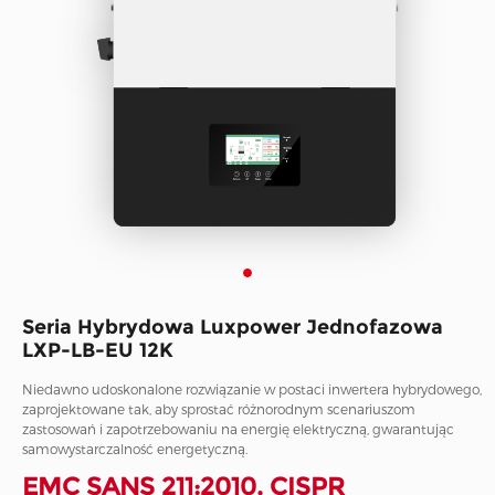
Seria Hybrydowa Luxpower Jednofazowa
LXP-LB-EU 12K
Niedawno udoskonalone rozwiązanie w postaci inwertera hybrydowego,
zaprojektowane tak, aby sprostać różnorodnym scenariuszom
zastosowań i zapotrzebowaniu na energię elektryczną, gwarantując
samowystarczalność energetyczną.
EMC SANS 211:2010, CISPR