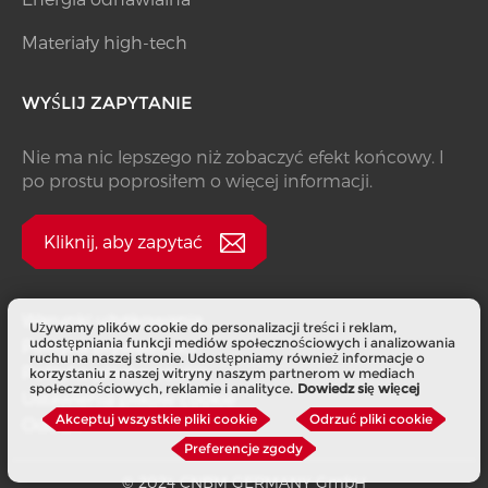
Materiały high-tech
WYŚLIJ ZAPYTANIE
Nie ma nic lepszego niż zobaczyć efekt końcowy. I
po prostu poprosiłem o więcej informacji.
Kliknij, aby zapytać
Warunki użytkowania
Używamy plików cookie do personalizacji treści i reklam,
udostępniania funkcji mediów społecznościowych i analizowania
Polityka prywatności
ruchu na naszej stronie. Udostępniamy również informacje o
Polityka plików cookie
korzystaniu z naszej witryny naszym partnerom w mediach
społecznościowych, reklamie i analityce.
Dowiedz się więcej
Ustawienia plików cookie
Akceptuj wszystkie pliki cookie
Odrzuć pliki cookie
Odcisk
Preferencje zgody
© 2024 CNBM GERMANY GmbH