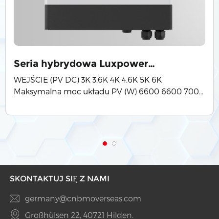
Seria hybrydowa Luxpower
jednofazowa GEN-LB-EU 6K
WEJŚCIE (PV DC) 3K 3,6K 4K 4,6K 5K 6K
Maksymalna moc układu PV (W) 6600 6600 7000
9000 Znamionowe napięcie wejściowe PV (V) 360
Liczba niezależnych wejść MPPT 2/(1:1) Zakres
napięcia wejściowego PV (V) 100~530 Zakres
napięcia MPPT (V) 150~425 Napięcie rozruchowe
(V) 140 Maksymalny prąd wejściowy PV na MPPT
(A) 18 M
SKONTAKTUJ SIĘ Z NAMI
germany@cnbmoverseas.com
Großhülsen 22, 40721 Hilden.